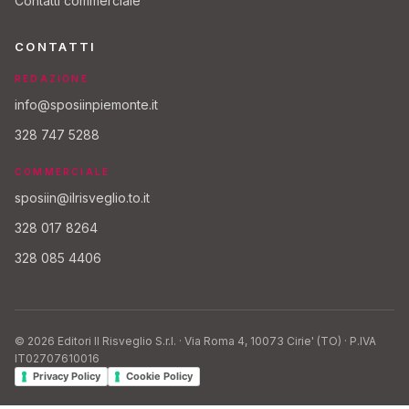
Contatti commerciale
CONTATTI
REDAZIONE
info@sposiinpiemonte.it
328 747 5288
COMMERCIALE
sposiin@ilrisveglio.to.it
328 017 8264
328 085 4406
© 2026 Editori Il Risveglio S.r.l. · Via Roma 4, 10073 Cirie' (TO) · P.IVA
IT02707610016
Privacy Policy
Cookie Policy