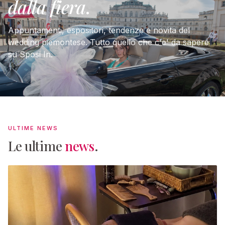
dalla fiera
.
Appuntamenti, espositori, tendenze e novita del
wedding piemontese. Tutto quello che c'e' da sapere
su Sposi In.
ULTIME NEWS
Le ultime
news
.