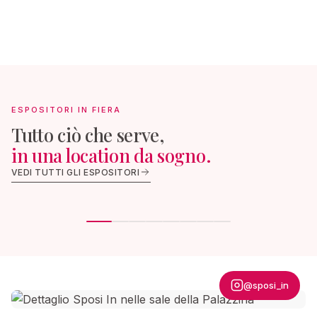
ESPOSITORI IN FIERA
Tutto ciò che serve,
in una location da sogno.
FOTOGRAFIA & VIDEO
ALLESTIME
VEDI TUTTI GLI ESPOSITORI
Ad Hoc Foto
AGAB Event
@sposi_in