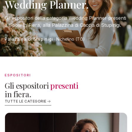
Wedding Planner.
Gli espositori della categoria Wedding Planner presenti
a Sposi In Fiera, alla Palazzina di Caccia di Stupinigi.
Palazzina di Stupinigi
· Nichelino (TO)
ESPOSITORI
Gli espositori
presenti
in fiera.
TUTTE LE CATEGORIE