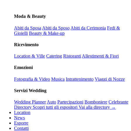
Moda & Beauty
Abiti da Sposa
Abiti da Sposo
Abiti da Cerimonia
Fedi &
Gioielli
Beauty & Make-up
Ricevimento
Location & Ville
Catering
Ristoranti
Allestimenti & Fiori
Emozioni
Fotografia & Video
Musica
Intrattenimento
Viaggi di Nozze
Servizi Wedding
Wedding Planner
Auto
Partecipazioni
Bomboniere
Celebrante
Directory
Scopri tutti gli espositori
Vai alla directory →
Location
News
Esporre
Contatti