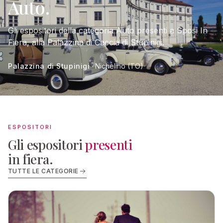
Auto.
Gli espositori della categoria Auto presenti a Sposi In
Fiera, alla Palazzina di Caccia di Stupinigi.
Palazzina di Stupinigi
· Nichelino (TO)
ESPOSITORI
Gli espositori
presenti
in fiera.
TUTTE LE CATEGORIE