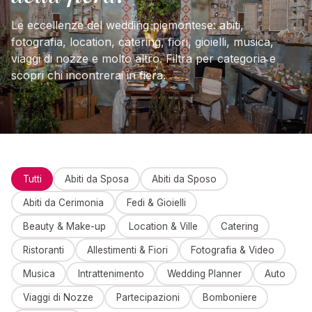
Le eccellenze del wedding piemontese: abiti,
fotografia, location, catering, fiori, gioielli, musica,
viaggi di nozze e molto altro. Filtra per categoria e
scopri chi incontrerai in fiera.
Tutti
Abiti da Sposa
Abiti da Sposo
Abiti da Cerimonia
Fedi & Gioielli
Beauty & Make-up
Location & Ville
Catering
Ristoranti
Allestimenti & Fiori
Fotografia & Video
Musica
Intrattenimento
Wedding Planner
Auto
Viaggi di Nozze
Partecipazioni
Bomboniere