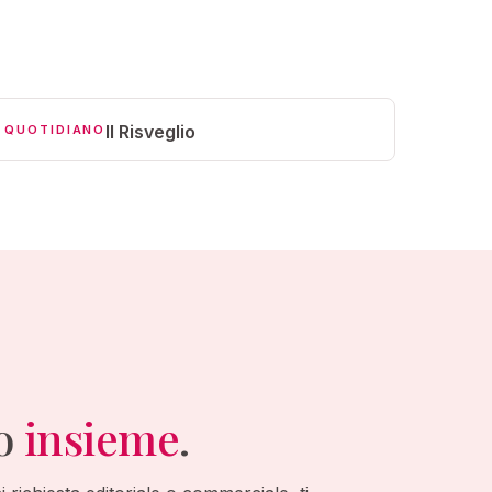
Il Risveglio
QUOTIDIANO
mo
insieme
.