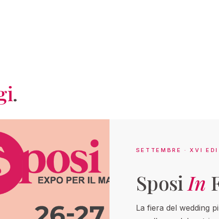
gi
.
SETTEMBRE · XVI ED
Sposi
In
F
La fiera del wedding p