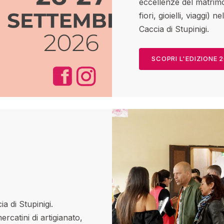
eccellenze del matrimon
fiori, gioielli, viaggi) 
Caccia di Stupinigi.
SCOPRI L'EDIZIONE 
a di Stupinigi.
rcatini di artigianato,