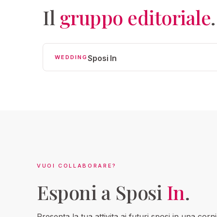
Il
gruppo editoriale
.
Sposi In
WEDDING
VUOI COLLABORARE?
Esponi a Sposi
In
.
Presenta la tua attivita ai futuri sposi in una cornic