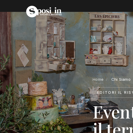
Home
/
Chi Siamo
EDITORI IL RI
Even
il ter