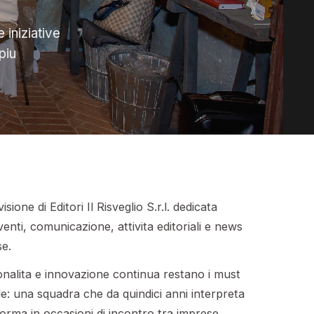
 iniziative
piu
ione di Editori Il Risveglio S.r.l. dedicata
venti, comunicazione, attivita editoriali e news
se.
ionalita e innovazione continua restano i must
le: una squadra che da quindici anni interpreta
sforma in occasioni di incontro tra imprese,