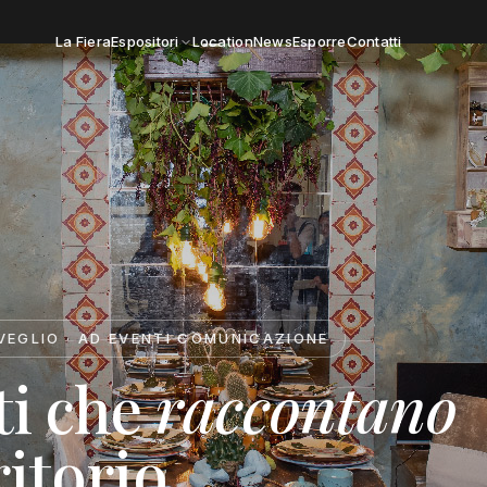
La Fiera
Espositori
Location
News
Esporre
Contatti
SVEGLIO · AD EVENTI COMUNICAZIONE
ti che
raccontano
ritorio.